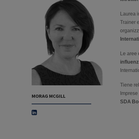
Laurea 
Trainer 
organizz
Internat
Le aree 
influen
Internat
Tiene re
Imprese 
MORAG MCGILL
SDA Bo