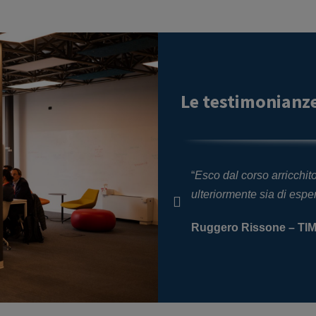
Le testimonianze
zza. La parte relativa ai feedback
“
Esco dal corso arricchit
ulteriormente sia di espe
Ruggero Rissone – TI