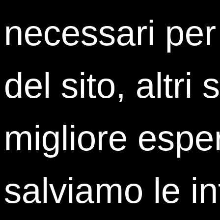
A
ENGAGEMENT E DELEGA
necessari per
del sito, altri
Richiedi maggiori informaz
migliore esper
salviamo le i