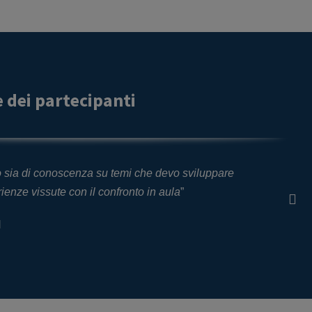
 dei partecipanti
o sia di conoscenza su temi che devo sviluppare
“
S
rienze vissute con il confronto in aula
”
ca
M
Ce