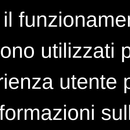
PROJECT MANAGEMENT
 il funzioname
 sono utilizzati
ioni
ienza utente p
nformazioni sul