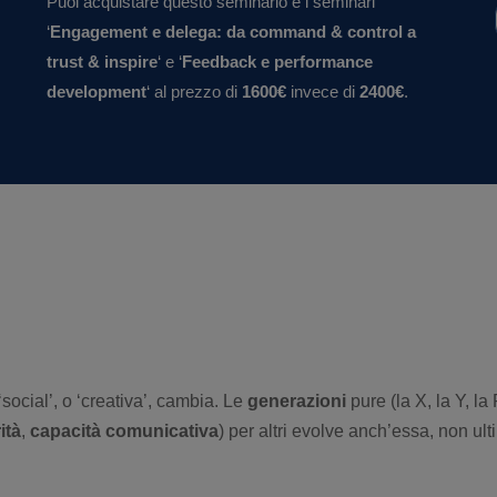
Puoi acquistare questo seminario e i seminari
‘
Engagement e delega: da command & control a
trust & inspire
‘ e ‘
Feedback e performance
development
‘ al prezzo di
1600€
invece di
2400€
.
, ‘social’, o ‘creativa’, cambia. Le
generazioni
pure (la X, la Y, la
ità
,
capacità comunicativa
) per altri evolve anch’essa, non u