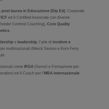
 post laurea in Educazione (Dip Ed)
. Corporate
’
ICF
ed è Certified Associate con diverse
eholder Centred Coaching),
Core Quality
etics
.
adership
e
leadership
, l’arte di
incidere e
 per multinazionali (Merck Serono e Korn Ferry
ali.
essionali come
IRSA
(Servizi e Formazione per
eration) ed è Coach per l’
MBA internazionale