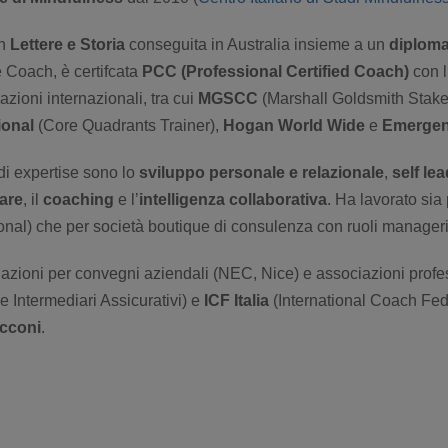
in
Lettere e Storia
conseguita in Australia insieme a un
diploma
e Coach, è certifcata
PCC (Professional Certified Coach)
con l
azioni internazionali, tra cui
MGSCC
(Marshall Goldsmith Stak
ional
(Core Quadrants Trainer),
Hogan World Wide
e
Emergen
di expertise sono lo
sviluppo personale
e relazionale
,
self le
zare
, il
coaching
e l’
intelligenza collaborativa
. Ha lavorato sia
ional) che per società boutique di consulenza con ruoli manageri
lazioni per convegni aziendali (NEC, Nice) e associazioni prof
e Intermediari Assicurativi) e
ICF Italia
(International Coach Fed
cconi
.