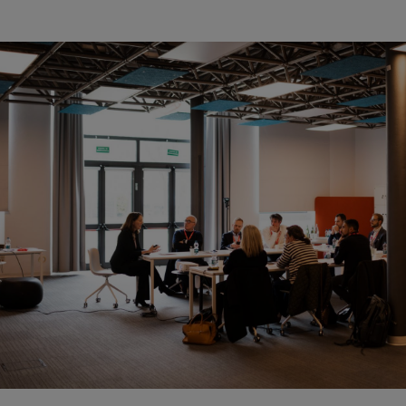
 il
“
Tutto molto positivo: metodo, argomenti, chiare
molto utile
”
Luca Palmieri – FAAC