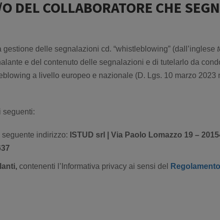
/O DEL COLLABORATORE CHE SEGNA
la gestione delle segnalazioni cd. “whistleblowing” (dall’inglese
nalante e del contenuto delle segnalazioni e di tutelarlo da cond
eblowing a livello europeo e nazionale (D. Lgs. 10 marzo 2023 n
 seguenti:
 seguente indirizzo:
ISTUD srl |
Via Paolo Lomazzo 19 – 20154
637
lanti,
contenenti l’Informativa privacy ai sensi del
Regolament