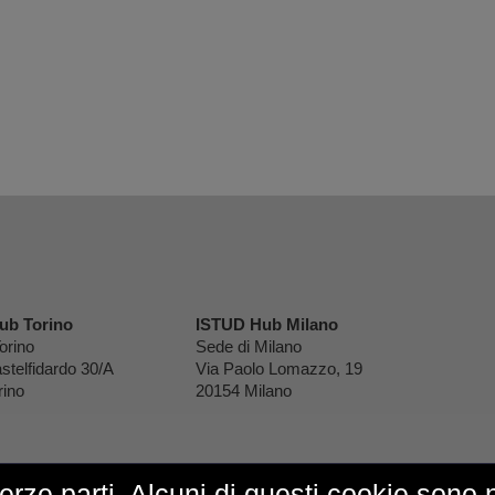
ub Torino
ISTUD Hub Milano
orino
Sede di Milano
stelfidardo 30/A
Via Paolo Lomazzo, 19
rino
20154 Milano
terze parti. Alcuni di questi cookie sono