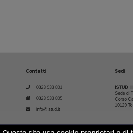
Contatti
Sedi
0323 933 801
ISTUD H
Sede di T
0323 933 805
Corso Ca
10129 To
info@istud.it
Questo sito usa cookie proprietari o di 