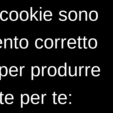
i cookie sono
o al Project Management viene proposto?
he se l’organizzazione non adotta formalmente un
ct Management?
nto corretto
 operativi verranno utilizzati durante il corso?
 supporta la gestione di progetti complessi?
i per produrre
he le dimensioni organizzative e relazionali del
?
e lesson learned all’interno del percorso?
te per te:
pportare decisioni più consapevoli nei progetti?
a porta il docente in aula?