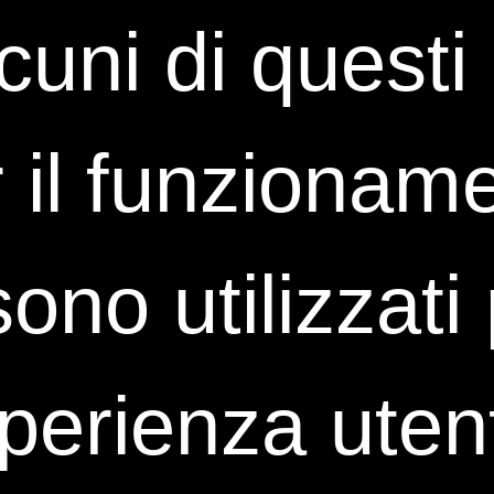
lcuni di quest
Che tipo di approcci
Il corso è utile anc
framework di Proje
 il funzioname
Che tipo di strumenti
In che modo il corso
 sono utilizzat
Il corso affronta anc
Project Management
Qual è il valore dell
sperienza uten
Come può il corso su
Che tipo di esperienz