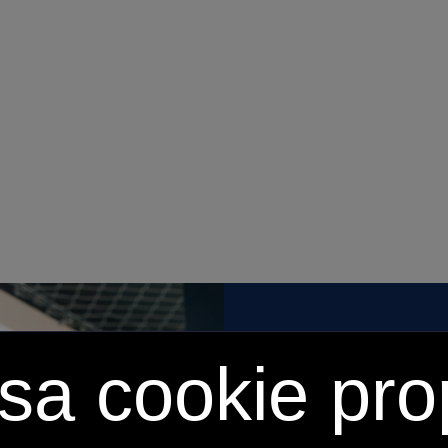
sa cookie prop
Frequently As