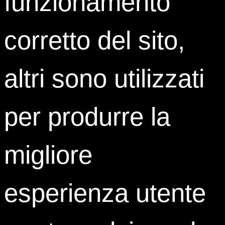
funzionamento
visto come la frontiera del nuovo rinascimento globale.
Paesi sconosciuti, poco frequentati, ma che
corretto del sito,
progressivamente si sono aperti al mercato mondiale. Si
parla da tempo di un’area di libero scambio commerciale,
ma purtroppo sono di più gli ostacoli, voluti o cercati, che
altri sono utilizzati
gli atti concreti. Un Sistema Paese che funziona deve
investire prima sulla conoscenza e poi entrare in tutta
l’area. Evitando gli errori dell’improvvisazione e del fai da
per produrre la
te.
migliore
esperienza utente
Tag:
terra promessa
Share: