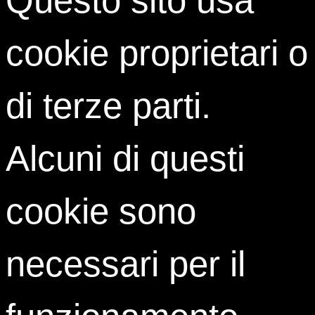
Questo sito usa
cookie proprietari o
di terze parti.
Alcuni di questi
ACQUISTA
Eravamo rimasti al made in ItalyGreen. Al dopo Expo 2015.
Alle varianti del verde. Siamo entrati, poi, in una lunga fase
cookie sono
di consolidamento. Dei lavori in corso. Dove i
comportamenti individuali diventano consuetudini. Dove le
necessari per il
novità stravolgono luoghi comuni. Perché parlare ancora di
green? Non si rischia di cadere in una litania ripetitiva? Del
già detto? Del già visto? Expo 2017, Future Energy,
svoltosi ad Astana, in Kazakhistan, è stata l’occasione per