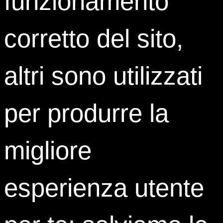
funzionamento
constatare come il ventre verde è ancora stracolmo di
risorse inespresse e originali, da non abbandonare. Ma da
corretto del sito,
coltivare. In questa Antologia che fa un bilancio del mood
verde, delle eccellenze, abbiamo raccolto il meglio, in
diversi settori, con l’idea che nel green non bisogna mai
altri sono utilizzati
dare nulla di scontato, per acquisito, perché la correlazione
e l’interconnessione tra diversi fattori determinano sempre
per produrre la
il risultato.
migliore
Tag:
green economy
,
sostenibilità
esperienza utente
Share: