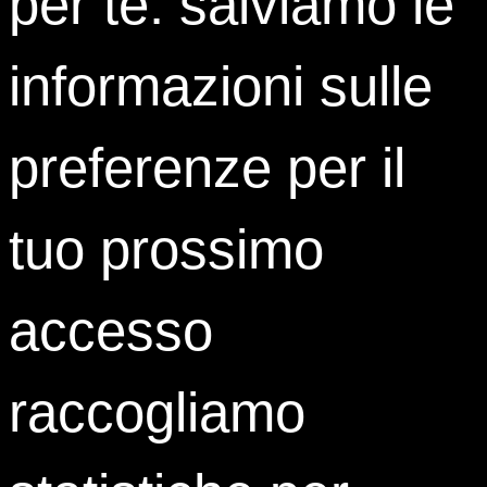
per te: salviamo le
informazioni sulle
preferenze per il
tuo prossimo
accesso
raccogliamo
Contatti