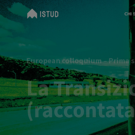
CHI 
European colloquium – Prima s
La Transizi
(raccontata 