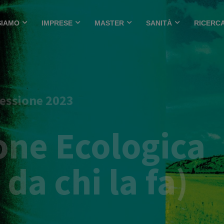
SIAMO
IMPRESE
MASTER
SANITÀ
RICERC
essione 2023
one Ecologica
da chi la fa)