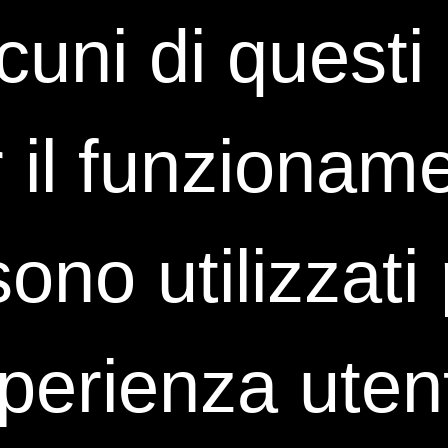
lcuni di quest
 il funzioname
 sono utilizzat
sperienza uten