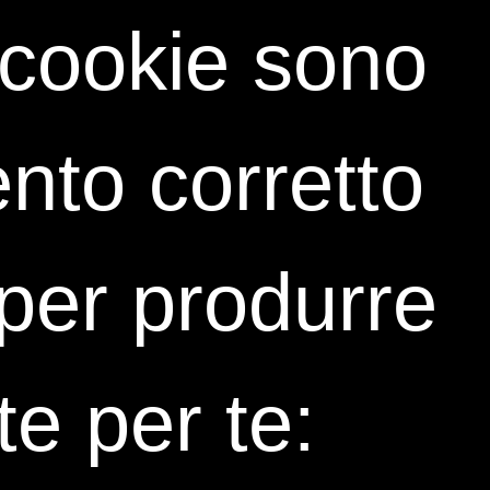
i cookie sono
nto corretto
i per produrre
te per te: