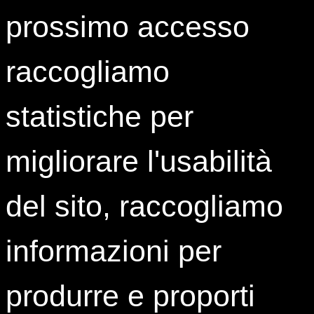
prossimo accesso
0323 933 801
0323 933 805
raccogliamo
info@istud.it
statistiche per
Sedi
ISTUD Hub Torino
migliorare l'usabilità
Sede di Torino
Corso Castelfidardo 30/A
10129 Torino
del sito, raccogliamo
ISTUD Hub Milano
informazioni per
Sede di Milano
Via Paolo Lomazzo, 19
20154 Milano
produrre e proporti
Seguici su