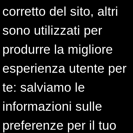
Attualmente, non sono presenti articoli.
corretto del sito, altri
sono utilizzati per
produrre la migliore
esperienza utente per
te: salviamo le
informazioni sulle
preferenze per il tuo
Contatti