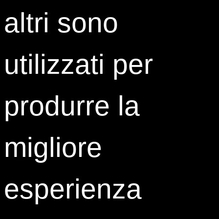
Il Webinar, condotto dal Direttore Scientifico del Master
altri sono
in Sport Business Management ISTUD,
Alessandro
Siviero
, vedrà la partecipazione straordinaria di
Lorenzo Amoruso
, ex calciatore con passati in
utilizzati per
prestigiose squadre tra cui Glasgow Rangers,
Fiorentina, Blackburn Rovers, e oggi manager
affermato del settore, insieme ad
Antimo Martino
,
produrre la
Capo Allenatore della Fortitudo Bologna, una delle più
importanti società di pallacanestro italiane, e
Vittorio
Angelaccio
, manager con esperienza ventennale
nella sport industry e Field Project Coordinator del
migliore
Master ISTUD.
Contenuti del webinar:
Sport Economy e coronavirus: cosa è successo
esperienza
e cosa potrà succedere
“La voce dal campo” dei protagonisti:
testimonianze di Lorenzo Amoruso e Antimo