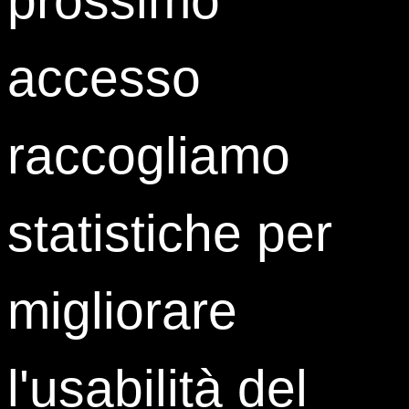
Share:
accesso
raccogliamo
statistiche per
migliorare
Contatti
l'usabilità del
0323 933 801
393 9091288