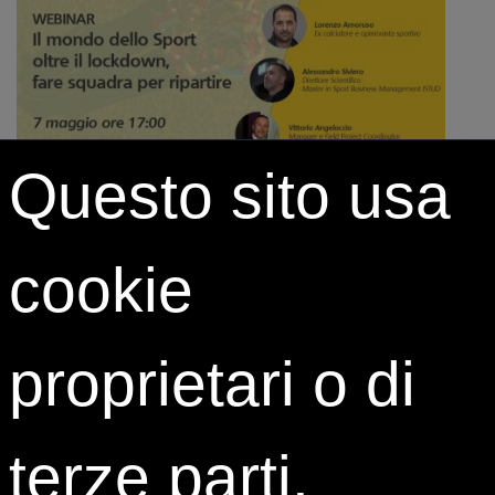
Questo sito usa
Live streaming, 7 maggio 2020
Sospensione del campionato di calcio di Serie A e
cookie
delle altre leghe internazionali, stop al mondo del
basket, del volley, dei motori e di tutti gli altri sport di
squadra e individuali; rinvio di un anno delle Olimpiadi
proprietari o di
giapponesi e slittamento a ottobre della partenza del
Giro d’Italia di ciclismo. Sono alcuni degli eventi più
significativi che hanno interessato lo sport in queste
terze parti.
settimane.
Il coronavirus ha rivoluzionato la vita di tutti e la
sport