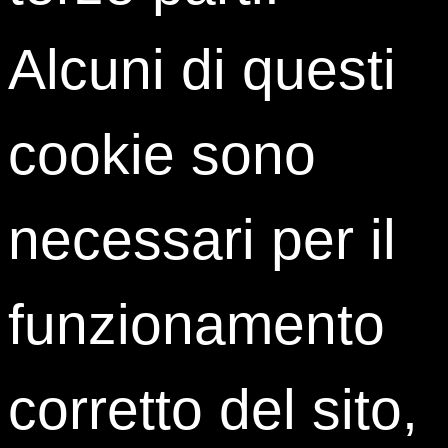
industry
non poteva essere da meno, con decisioni
Alcuni di questi
importantissime che avranno delle ricadute per i
prossimi mesi e probabilmente anni.
Da dove si può ripartire e quali scenari si iniziano a
intravedere? Quale il punto di vista dei protagonisti
cookie sono
diretti ? Come stanno reagendo e reagiranno i tifosi? E
quanto chi vive e ha vissuto la dimensione del campo,
degli allenamenti, della preparazione, può insegnare
necessari per il
anche a chi dovrà lavorare per la gestione
dell’emergenza dentro le società, le federazioni, le
aziende?
funzionamento
Il concetto di
squadra
, di
resilienza
, di
leadership
sono stati presi in passato dal mondo sportivo e
applicati a numerosi altri ambiti, e anche per questo
corretto del sito,
tutto lo sport italiano e internazionale possono essere
oggi un punto di riferimento per l’intera società.