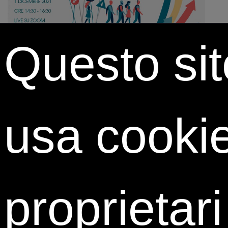
Questo sit
Hai una laurea o stai per laurearti in
Giurisprudenza?
Vuoi dare valore al tuo background universitario?
usa cooki
Vuoi confrontarti personalmente con i
professionisti legali delle migliori aziende ai quali
porre liberamente domande, chiedere consigli,
scambiare idee?
Grazie al suo network di partner, ISTUD ti offre la
proprietari
possibilità di prenotare fino a tre colloqui
online di
Mentoring
individuale di 30 minuti, in cui esplorare il
settore del lavoro legal nel mondo delle aziende e