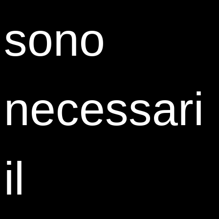
sono
Fabio Cangiano
Senior Legal Director
Trelleborg Wheel Systems
necessari
il
Giulio D’Argento
Lawyer
PwC Italy