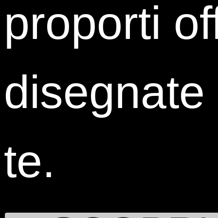
proporti of
0323 933 801
393 9091288
area_giovani@istud.it
Sedi
disegnate
Cottino Social Impact Campus
Sede di Torino
Corso Castelfidardo 30/A
10129 Torino
te.
ISTUD Hub Milano
Sede di Milano
Via Paolo Lomazzo, 19
20154 Milano
Seguici su