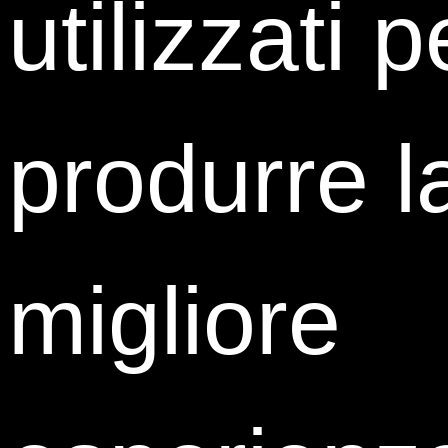
utilizzati p
Maria Meloni
produrre l
Senior Legal Advisor
YOURgroup
migliore
Mariarosaria Mirolla