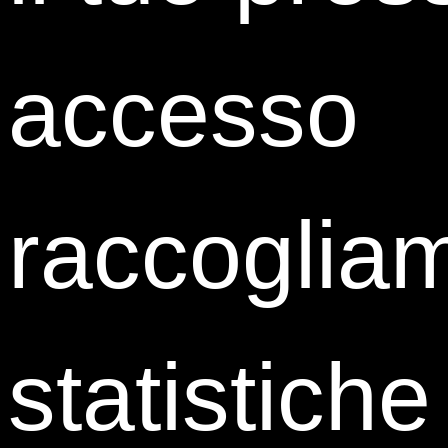
accesso
Camilla Tallia
Lawyer
Carnelutti Law Firm
raccoglia
statistiche
Debora Verdini