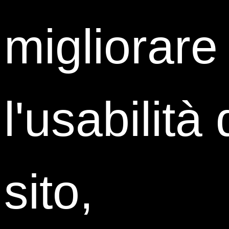
Legal Department Specialist
migliorare
Elica
l'usabilità 
Paolo Vitaloni
sito,
Corporate M&A and PE Lawyer
Carnelutti Law Firm