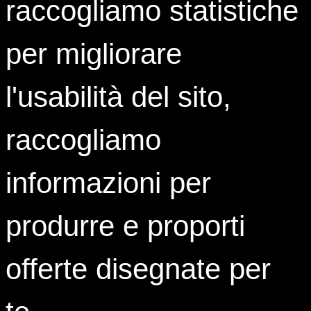
raccogliamo statistiche
Sedi
per migliorare
Cottino Social Impact Campus
Sede di Torino
Corso Castelfidardo 30/A
l'usabilità del sito,
10129 Torino
raccogliamo
ISTUD Hub Milano
Sede di Milano
Via Paolo Lomazzo, 19
informazioni per
20154 Milano
Seguici su
produrre e proporti
offerte disegnate per