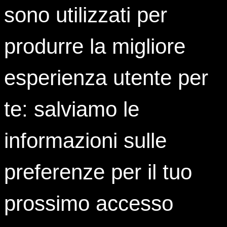
sono utilizzati per
produrre la migliore
esperienza utente per
te: salviamo le
informazioni sulle
Contatti
preferenze per il tuo
0323 933 801
prossimo accesso
393 9091288
area_giovani@istud.it