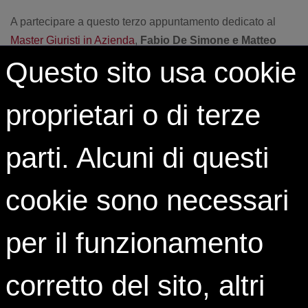
A partecipare a questo terzo appuntamento dedicato al
Master Giuristi in Azienda
,
Fabio De Simone e Matteo
Gullì
, ex partecipanti al Master e ora
Legal Intern –
Questo sito usa cookie
Team LWF
presso
Credem Banca
e
Senior Consultant
presso
EY Forensic & Integrity Services – Compliance
,
proprietari o di terze
che risponderanno alle domande dei follower della
nostra pagina Instagram, dove verrà trasmesso
parti. Alcuni di questi
l’incontro in diretta.
cookie sono necessari
SEGUICI SU INSTAGRAM
per il funzionamento
corretto del sito, altri
Share: