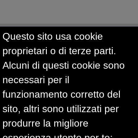
Questo sito usa cookie
Contatti
proprietari o di terze parti.
0323 933 801
Alcuni di questi cookie sono
393 9091288
necessari per il
area_giovani@istud.it
funzionamento corretto del
Sedi
sito, altri sono utilizzati per
Cottino Social Impact Campus
Sede di Torino
produrre la migliore
Corso Castelfidardo 30/A
10129 Torino
esperienza utente per te: