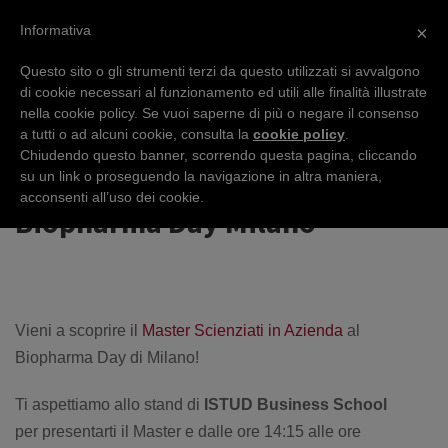
Informativa
×
Questo sito o gli strumenti terzi da questo utilizzati si avvalgono
di cookie necessari al funzionamento ed utili alle finalità illustrate
nella cookie policy. Se vuoi saperne di più o negare il consenso
EVENTS
a tutti o ad alcuni cookie, consulta la
cookie policy
.
Chiudendo questo banner, scorrendo questa pagina, cliccando
su un link o proseguendo la navigazione in altra maniera,
acconsenti all’uso dei cookie.
Biopharma Day Milano
Vieni a scoprire il
Master Scienziati in Azienda
al
Biopharma Day di Milano!
Ti aspettiamo allo stand di
ISTUD Business School
per presentarti il Master e dalle ore 14:15 alle ore