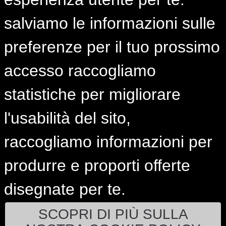
salviamo le informazioni sulle
ISTUD Hub Milano
Sede di Milano
preferenze per il tuo prossimo
Via Paolo Lomazzo, 19
20154 Milano
accesso raccogliamo
Seguici su
statistiche per migliorare
l'usabilità del sito,
raccogliamo informazioni per
produrre e proporti offerte
ISTUD.it © 2001-2024 | Tutti i diritti riservati.
disegnate per te.
Privacy & Cookie Policy
Modello 231/01 e Codice etico
Whistleblowing
Area riservata
SCOPRI DI PIÙ SULLA
Politiche per la parità di genere