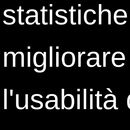
statistich
migliorare
Allega il tuo cv (formati accettati .pdf, .doc o .docx.
Dimensione massima 2Mb)
Privacy*
l'usabilità
Ho letto l'
informativa
e per quanto riguarda i
trattamenti richiesti per consentire al Titolare del
trattamento di realizzare la finalità di “Attività di
Marketing” (
informazioni pubblicitarie e promozionali,
comunicazioni commerciali, newsletter e pubblicazioni