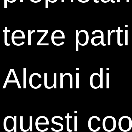
per rispondere a tutti i tuoi dubbi: l’
Alumni Mentoring
Day
, un meeting online con il direttore del
terze parti
Master
Luigi Serio
e alcuni dei protagonisti dei Master
del passato: ragazzi come te che hanno scelto il
Master Universitario di I livello ‘Risorse Umane e
Organizzazione’ di ISTUD Business School e
Università Cattolica del Sacro Cuore ed ora lavorano
in ambito HR in alcune delle realtà più importanti del
Alcuni di
panorama italiano ed internazionale. Ti aspettiamo
online il
20 settembre
, a partire dalle
14:30
, per un
incontro in cui i nostri relatori ti daranno tutte le
risposte di cui hai bisogno in plenaria e one to one o a
gruppi in break out room!
questi coo