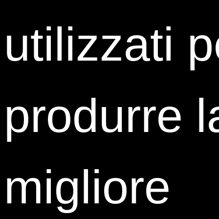
utilizzati 
Andrea Collica
HR Analyst
Key2People
produrre l
migliore
Lorenzo Dallavalle