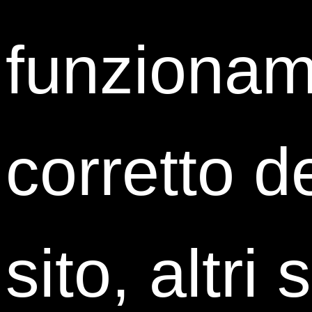
funziona
Martina Franzese
corretto d
Human Resources Generalist
Caffitaly System
sito, altri