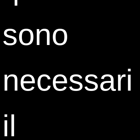
I RELATORI
sono
necessari
Luigi Serio
Direttore del Master
il
Istud