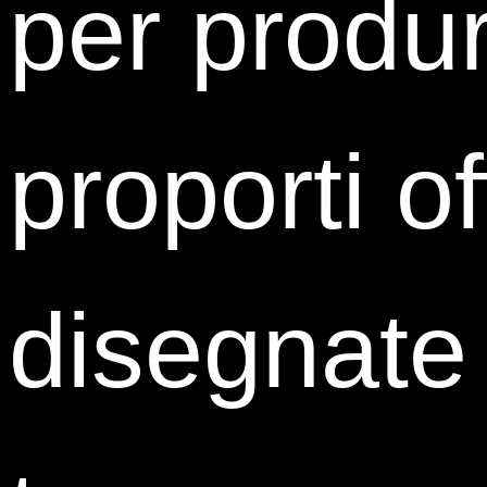
per produr
Contatti
proporti of
0323 933 801
393 9091288
area_giovani@istud.it
Sedi
disegnate
Cottino Social Impact Campus
Sede di Torino
Corso Castelfidardo 30/A
10129 Torino