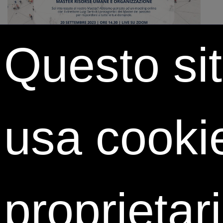
Questo si
Vuoi inserirti in azienda ricoprendo un ruolo dinamico
in ambito HR e con grandi opportunità di crescita?
Vorresti costruire competenze teoriche e pratiche che
saranno le fondamenta della tua futura carriera in
usa cooki
azienda?
Sei interessato al
Master ‘Risorse Umane e
Organizzazione’
ma hai bisogno di
ulteriori
chiarimenti
, o semplicemente ti piacerebbe
ascoltare le
testimonianze
di chi ha già intrapreso
proprietari
questo percorso?
ISTUD Business School
ha pensato ad un evento