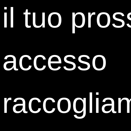
il tuo pro
Alice Murgia
accesso
Talent Specialist
Sacco System
raccoglia
ISCRIVITI ALL'EVENTO