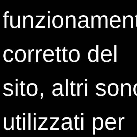
Privacy*
funzionamen
Ho letto l'
informativa
e per quanto riguarda i
trattamenti richiesti per consentire al Titolare del
trattamento di realizzare la finalità di “Attività di
Marketing” (
informazioni pubblicitarie e promozionali,
corretto del
comunicazioni commerciali, newsletter e pubblicazioni
periodiche, etc...
) mediante l’impiego della posta
cartacea, del telefono, del suo indirizzo di posta
elettronica
Accetto
Non accetto
sito, altri son
utilizzati per
Grazie al suo network di Alumni, ISTUD ti offre la
possibilità confrontarti con colloqui
online di
Mentoring
one to one con alcuni Alumni del Master in
Marketing & Digital Management e con il suo direttore