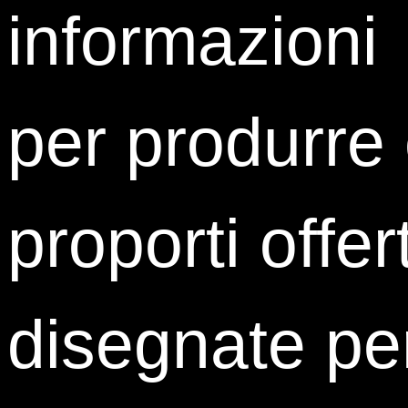
informazioni
Contatti
0323 933 801
per produrre
393 9091288
area_giovani@istud.it
Sedi
proporti offer
Cottino Social Impact Campus
Sede di Torino
Corso Castelfidardo 30/A
disegnate pe
10129 Torino
ISTUD Hub Milano
Sede di Milano