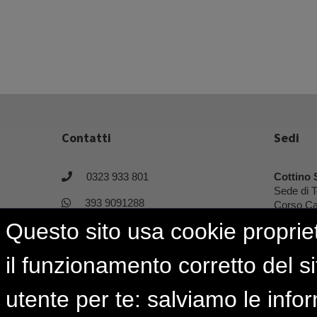
Contatti
Sedi
0323 933 801
Cottino 
Sede di T
393 9091288
Corso Ca
10129 To
Questo sito usa cookie propriet
area_giovani@istud.it
il funzionamento corretto del si
utente per te: salviamo le info
ISTUD.it © 2001-2024 | Tutti i diritti riservati.