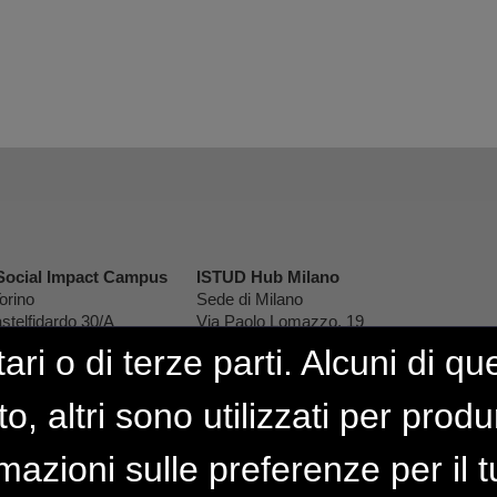
Social Impact Campus
ISTUD Hub Milano
orino
Sede di Milano
stelfidardo 30/A
Via Paolo Lomazzo, 19
rino
20154 Milano
ari o di terze parti. Alcuni di q
to, altri sono utilizzati per prod
rmazioni sulle preferenze per il
Privacy & Cookie Policy