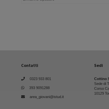
Contatti
Sedi
0323 933 801
Cottino 
Sede di T
393 9091288
Corso Ca
10129 To
area_giovani@istud.it