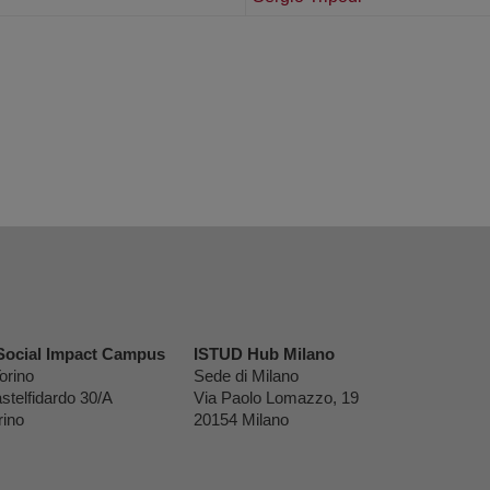
Social Impact Campus
ISTUD Hub Milano
orino
Sede di Milano
stelfidardo 30/A
Via Paolo Lomazzo, 19
rino
20154 Milano