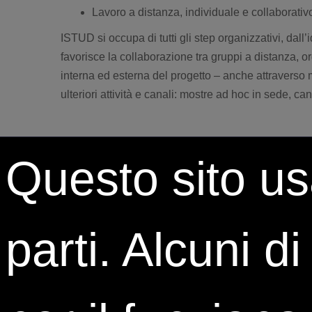
Lavoro a distanza, individuale e collaborativ
ISTUD si occupa di tutti gli step organizzativi, dall
favorisce la collaborazione tra gruppi a distanza, or
interna ed esterna del progetto – anche attraverso m
ulteriori attività e canali: mostre ad hoc in sede, c
Questo sito usa
parti. Alcuni d