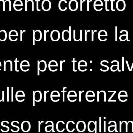
mento corretto d
 per produrre la
nte per te: sal
 per quanto riguarda i trattamenti richiesti per consentire al Tito
 “Attività di Marketing” (
informazioni pubblicitarie e promozionali
lle preferenze 
 e pubblicazioni periodiche, etc...
) mediante l’impiego della pos
izzo di posta elettronica
Accetto
Non accetto
so raccogliamo