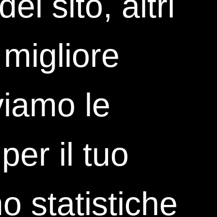
el sito, altri
 migliore
viamo le
lare del trattamento di
, comunicazioni
per il tuo
ta cartacea, del
 statistiche