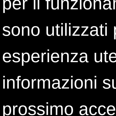
per il funziona
sono utilizzati
esperienza ute
Privacy*
Ho letto l'
informativa
e
realizzare la finalità di
informazioni su
commerciali, newsletter
telefono, del suo indir
prossimo acces