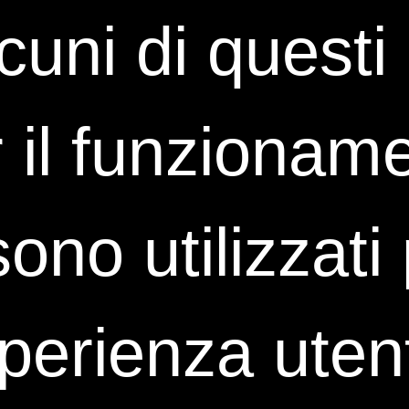
lcuni di quest
Il corso è utile anc
Chi è il docente del 
È previsto il rilasci
 il funzioname
 sono utilizzat
sperienza uten
 Italia.
omeni, non perdendo di vista l’
evoluzione dei contenuti
e degli