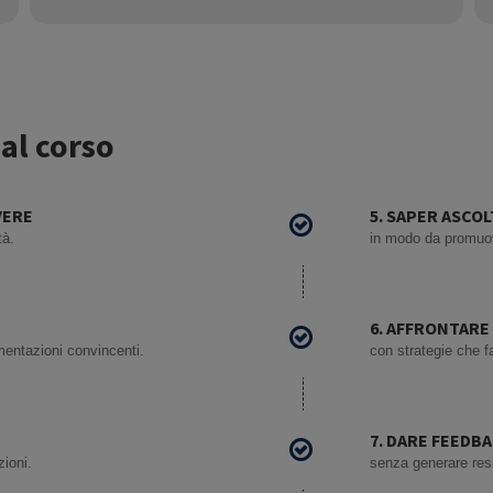
 al corso
VERE
5. SAPER ASCO
tà.
in modo da promuov
6. AFFRONTARE
mentazioni convincenti.
con strategie che f
7. DARE FEEDB
zioni.
senza generare res