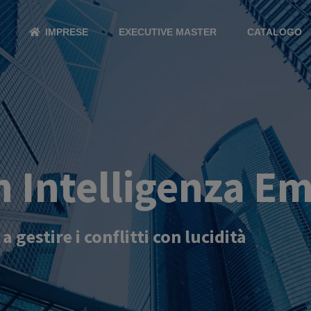
IMPRESE
EXECUTIVE MASTER
CATALOGO
n Intelligenza E
gestire i conflitti con lucidità