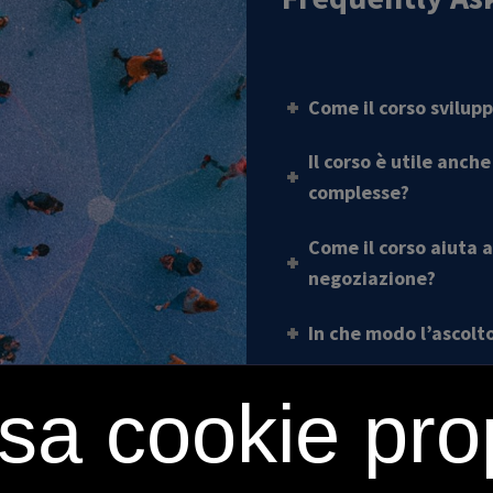
Come il corso svilupp
Il corso è utile anch
complesse?
Come il corso aiuta 
negoziazione?
In che modo l’ascolt
Il corso offre strate
sa cookie prop
tensione?
Come vengono tratta