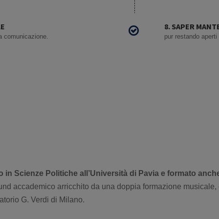
LE
8. SAPER MANT
 la comunicazione.
pur restando aperti 
 in Scienze Politiche all’Università di Pavia e formato anch
nd accademico arricchito da una doppia formazione musicale, c
torio G. Verdi di Milano.