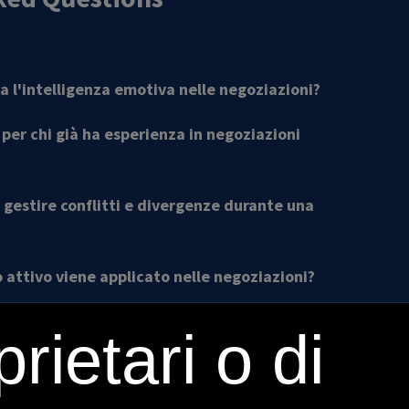
a l'intelligenza emotiva nelle negoziazioni?
e per chi già ha esperienza in negoziazioni
a gestire conflitti e divergenze durante una
o attivo viene applicato nelle negoziazioni?
gie specifiche per negoziare in contesti ad alta
rietari o di
te le dinamiche emotive in questo corso?