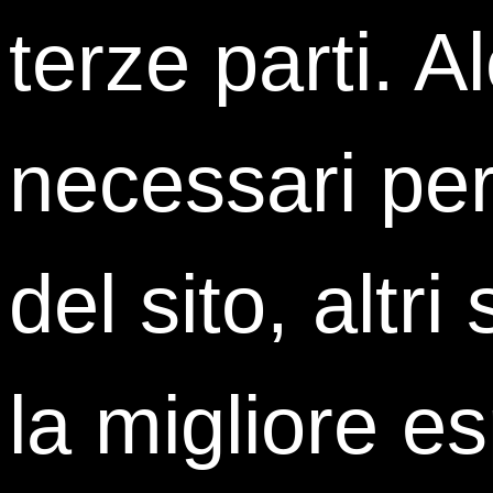
terze parti. A
necessari per
del sito, altri
Perché scegliere ISTUD?
la migliore e
Siamo la prima
Business School indipendente
in
Ci piace
andare in profondità
nell’analisi dei fen