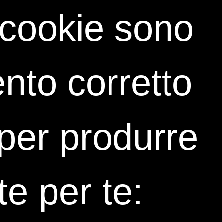
i cookie sono
he per la gestione del feedback complesso?
corso e quale esperienza porta in aula?
o di un attestato di partecipazione?
nto corretto
i per produrre
te per te:
 scenari economici e aziendali.