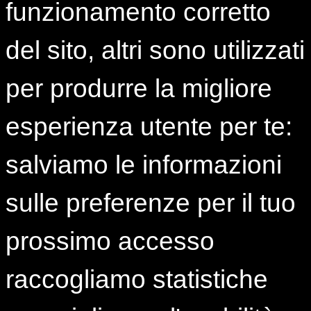
Contatti
funzionamento corretto
0323 933 801
del sito, altri sono utilizzati
0323 933 805
per produrre la migliore
areasanita@istud.it
esperienza utente per te:
Sedi
salviamo le informazioni
Cottino Social Impact Campus
Sede di Torino
Corso Castelfidardo 30/A
sulle preferenze per il tuo
10129 Torino
prossimo accesso
ISTUD Hub Milano
Sede di Milano
raccogliamo statistiche
Via Paolo Lomazzo, 19
20154 Milano