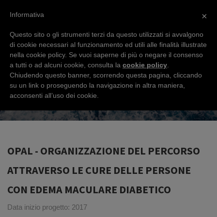
Informativa
×
Questo sito o gli strumenti terzi da questo utilizzati si avvalgono
di cookie necessari al funzionamento ed utili alle finalità illustrate
OPAL – ORGANIZZAZIONE DEL
nella cookie policy. Se vuoi saperne di più o negare il consenso
PERCORSO ATTRAVERSO LE CURE
a tutti o ad alcuni cookie, consulta la
cookie policy
.
Chiudendo questo banner, scorrendo questa pagina, cliccando
DELLE PERSONE CON EDEMA
su un link o proseguendo la navigazione in altra maniera,
MACULARE DIABETICO
acconsenti all’uso dei cookie.
OPAL - ORGANIZZAZIONE DEL PERCORSO
ATTRAVERSO LE CURE DELLE PERSONE
CON EDEMA MACULARE DIABETICO
Data inizio progetto: 2017